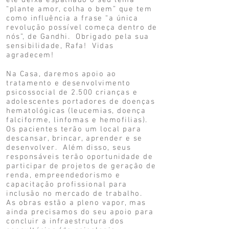
ele deixa espalhado o seu lema
“plante amor, colha o bem” que tem
como influência a frase “a única
revolução possível começa dentro de
nós”, de Gandhi. Obrigado pela sua
sensibilidade, Rafa! Vidas
agradecem!
Na Casa, daremos apoio ao
tratamento e desenvolvimento
psicossocial de 2.500 crianças e
adolescentes portadores de doenças
hematológicas (leucemias, doença
falciforme, linfomas e hemofilias).
Os pacientes terão um local para
descansar, brincar, aprender e se
desenvolver. Além disso, seus
responsáveis terão oportunidade de
participar de projetos de geração de
renda, empreendedorismo e
capacitação profissional para
inclusão no mercado de trabalho.
As obras estão a pleno vapor, mas
ainda precisamos do seu apoio para
concluir a infraestrutura dos